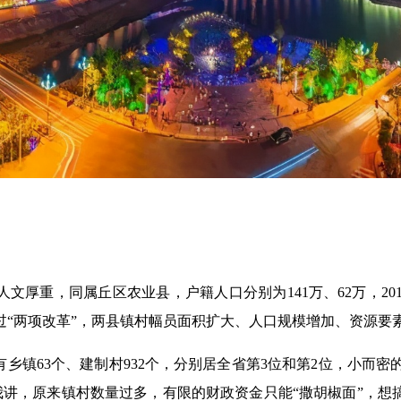
重，同属丘区农业县，户籍人口分别为141万、62万，2019
通过“两项改革”，两县镇村幅员面积扩大、人口规模增加、资源要
乡镇63个、建制村932个，分别居全省第3位和第2位，小而
讲，原来镇村数量过多，有限的财政资金只能“撒胡椒面”，想