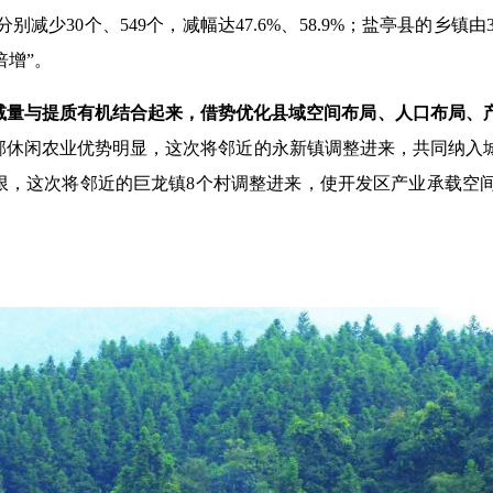
30个、549个，减幅达47.6%、58.9%；盐亭县的乡镇由35
倍增”。
把减量与提质有机结合起来，借势优化县域空间布局、人口布局、
近郊休闲农业优势明显，这次将邻近的永新镇调整进来，共同纳入
有限，这次将邻近的巨龙镇8个村调整进来，使开发区产业承载空